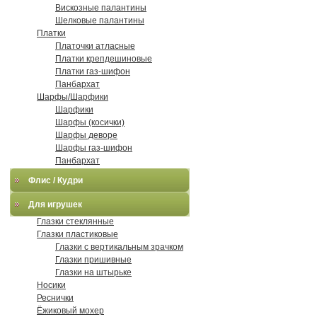
Вискозные палантины
Шелковые палантины
Платки
Платочки атласные
Платки крепдешиновые
Платки газ-шифон
Панбархат
Шарфы/Шарфики
Шарфики
Шарфы (косички)
Шарфы деворе
Шарфы газ-шифон
Панбархат
Флис / Кудри
Для игрушек
Глазки стеклянные
Глазки пластиковые
Глазки с вертикальным зрачком
Глазки пришивные
Глазки на штырьке
Носики
Реснички
Ёжиковый мохер