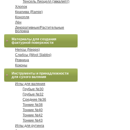
Тенсель Лиоцелл (эвкалипт)
Хлопок
Крапива (Ramie)
Конопля
Лён
Декоративные/Растительные
Волокна
Материалы для создания
фактурной поверхности
Непсы (Nepps)
Слабсы (Wool Slabbs)
Ровница
Коконы
Инструменты и принадлежности
для сухого валяния
Иглы для валяния
Грубые №30
Грубые №32
Средние №36
Тонкие №38
Тонкие №40
Тонкие №42
Тонкие №43
Иглы для рутинга