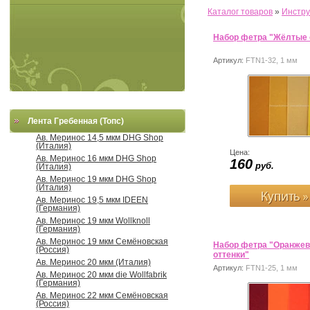
Каталог товаров
»
Инстру
Набор фетра "Жёлтые 
Артикул:
FTN1-32, 1 мм
Лента Гребенная (Топс)
Ав. Меринос 14,5 мкм DHG Shop
(Италия)
Цена:
Ав. Меринос 16 мкм DHG Shop
160
руб.
(Италия)
Ав. Меринос 19 мкм DHG Shop
(Италия)
Ав. Меринос 19,5 мкм IDEEN
(Германия)
Ав. Меринос 19 мкм Wollknoll
(Германия)
Ав. Меринос 19 мкм Семёновская
Набор фетра "Оранжев
(Россия)
оттенки"
Ав. Меринос 20 мкм (Италия)
Артикул:
FTN1-25, 1 мм
Ав. Меринос 20 мкм die Wollfabrik
(Германия)
Ав. Меринос 22 мкм Семёновская
(Россия)