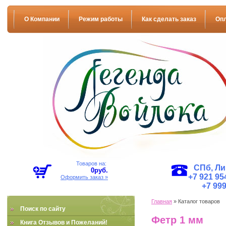
О Компании
Режим работы
Как сделать заказ
Оп
Товаров на:
СПб, Ли
0
руб.
+7 921 954
Оформить заказ »
+7 999
Главная
» Каталог товаров
Поиск по сайту
Фетр 1 мм
Книга Отзывов и Пожеланий!