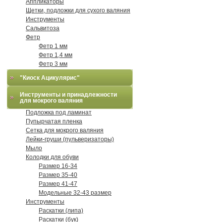
Аппликаторы
Щетки, подложки для сухого валяния
Инструменты
Сальвитоза
Фетр
Фетр 1 мм
Фетр 1,4 мм
Фетр 3 мм
"Киоск Ацикулярис"
Инструменты и принадлежности
для мокрого валяния
Подложка под ламинат
Пупырчатая пленка
Сетка для мокрого валяния
Лейки-груши (пульверизаторы)
Мыло
Колодки для обуви
Размер 16-34
Размер 35-40
Размер 41-47
Модельные 32-43 размер
Инструменты
Раскатки (липа)
Раскатки (бук)