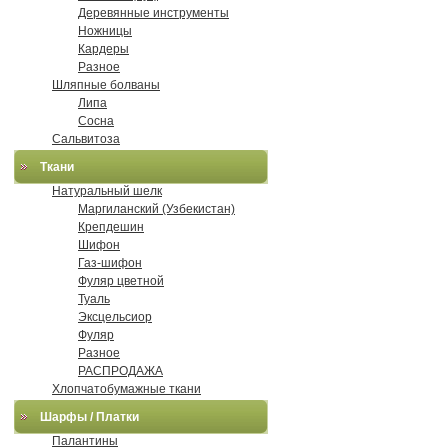
Деревянные инструменты
Ножницы
Кардеры
Разное
Шляпные болваны
Липа
Сосна
Сальвитоза
Ткани
Натуральный шелк
Маргиланский (Узбекистан)
Крепдешин
Шифон
Газ-шифон
Фуляр цветной
Туаль
Эксцельсиор
Фуляр
Разное
РАСПРОДАЖА
Хлопчатобумажные ткани
Шарфы / Платки
Палантины