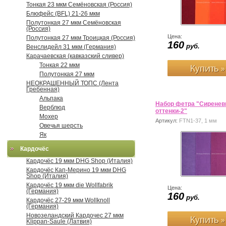
Тонкая 23 мкм Семёновская (Россия)
Блюфейс (BFL) 21-26 мкм
Полутонкая 27 мкм Семёновская
(Россия)
Цена:
Полутонкая 27 мкм Троицкая (Россия)
160
руб.
Венслидейл 31 мкм (Германия)
Карачаевская (кавказский сливер)
Тонкая 22 мкм
Полутонкая 27 мкм
НЕОКРАШЕННЫЙ ТОПС (Лента
Гребенная)
Альпака
Набор фетра "Сирене
Верблюд
оттенки-2"
Мохер
Артикул:
FTN1-37, 1 мм
Овечья шерсть
Як
Кардочёс
Кардочёс 19 мкм DHG Shop (Италия)
Кардочёс Кап-Мерино 19 мкм DHG
Shop (Италия)
Кардочёс 19 мкм die Wollfabrik
Цена:
(Германия)
160
руб.
Кардочёс 27-29 мкм Wollknoll
(Германия)
Новозеландский Кардочес 27 мкм
Klippan-Saule (Латвия)