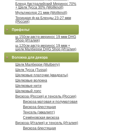
Бленд Австралийский Меринос 70%
+ Шелк Тусса 30% (Wollknoll)
Мультиколор 21 мкм (Wollknoll)
Троицкая ф-ка Бленды 23-27 мкм
(Россия)
Префельт
ш.150см австр.меринос 19 мкм DHG
Shop (Италия)
ш.120см австр.меринос 19 мкм +
шелк Малберри DHG Shop (Италия)
Волокна для декора
Шелк Малберри (Mulberry)
Шелк Тусса (Tussa)
Шелковые платочки (квадраты)
Шелковые волокна
Шелковые нити
Шелковый лэпс
Вискоза (Россия) и тенсель (Россия)
Вискоза матовая и полуматовая
Вискоза блестящая
Тенсель (эвкалипт)
Семёновская вискоза
Вискоза (Италия) и тенсель (Италия)
Вискоза блестящая