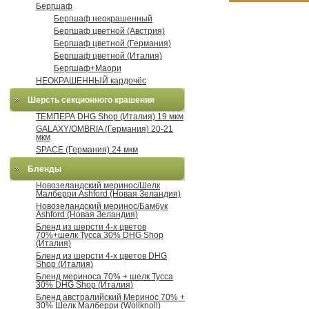
Бергшаф
Бергшаф неокрашенный
Бергшаф цветной (Австрия)
Бергшаф цветной (Германия)
Бергшаф цветной (Италия)
Бергшаф+Маори
НЕОКРАШЕННЫЙ кардочёс
Шерсть секционного крашения
ТЕМПЕРА DHG Shop (Италия) 19 мкм
GALAXY/OMBRIA (Германия) 20-21
мкм
SPACE (Германия) 24 мкм
Бленды
Новозеландский меринос/Шелк
Малберри Ashford (Новая Зеландия)
Новозеландский меринос/Бамбук
Ashford (Новая Зеландия)
Бленд из шерсти 4-х цветов
70%+шелк Тусса 30% DHG Shop
(Италия)
Бленд из шерсти 4-х цветов DHG
Shop (Италия)
Бленд мериноса 70% + шелк Тусса
30% DHG Shop (Италия)
Бленд австралийский Меринос 70% +
30% Шелк Малберри (Wollknoll)