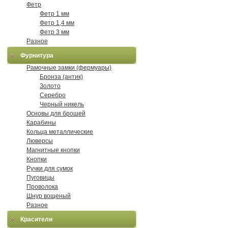
Фетр
Фетр 1 мм
Фетр 1,4 мм
Фетр 3 мм
Разное
Фурнитура
Рамочные замки (фермуары)
Бронза (антик)
Золото
Серебро
Черный никель
Основы для брошей
Карабины
Кольца металлические
Люверсы
Магнитные кнопки
Кнопки
Ручки для сумок
Пуговицы
Проволока
Шнур вощеный
Разное
Красители