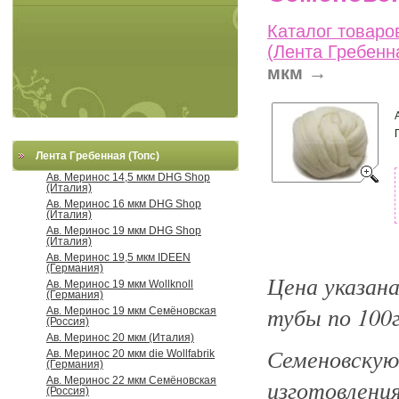
Каталог товаро
(Лента Гребенн
→
мкм
Лента Гребенная (Топс)
Ав. Меринос 14,5 мкм DHG Shop
(Италия)
Ав. Меринос 16 мкм DHG Shop
(Италия)
Ав. Меринос 19 мкм DHG Shop
(Италия)
Ав. Меринос 19,5 мкм IDEEN
(Германия)
Цена указана
Ав. Меринос 19 мкм Wollknoll
(Германия)
тубы по 100г
Ав. Меринос 19 мкм Семёновская
(Россия)
Ав. Меринос 20 мкм (Италия)
Семеновск
Ав. Меринос 20 мкм die Wollfabrik
(Германия)
Ав. Меринос 22 мкм Семёновская
изготовления
(Россия)