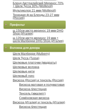
Бленд Австралийский Меринос 70%
+ Шелк Тусса 30% (Wollknoll)
Мультиколор 21 мкм (Wollknoll)
Троицкая ф-ка Бленды 23-27 мкм
(Россия)
Префельт
ш.150см австр.меринос 19 мкм DHG
Shop (Италия)
ш.120см австр.меринос 19 мкм +
шелк Малберри DHG Shop (Италия)
Волокна для декора
Шелк Малберри (Mulberry)
Шелк Тусса (Tussa)
Шелковые платочки (квадраты)
Шелковые волокна
Шелковые нити
Шелковый лэпс
Вискоза (Россия) и тенсель (Россия)
Вискоза матовая и полуматовая
Вискоза блестящая
Тенсель (эвкалипт)
Семёновская вискоза
Вискоза (Италия) и тенсель (Италия)
Вискоза блестящая