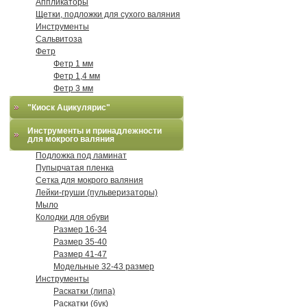
Аппликаторы
Щетки, подложки для сухого валяния
Инструменты
Сальвитоза
Фетр
Фетр 1 мм
Фетр 1,4 мм
Фетр 3 мм
"Киоск Ацикулярис"
Инструменты и принадлежности
для мокрого валяния
Подложка под ламинат
Пупырчатая пленка
Сетка для мокрого валяния
Лейки-груши (пульверизаторы)
Мыло
Колодки для обуви
Размер 16-34
Размер 35-40
Размер 41-47
Модельные 32-43 размер
Инструменты
Раскатки (липа)
Раскатки (бук)