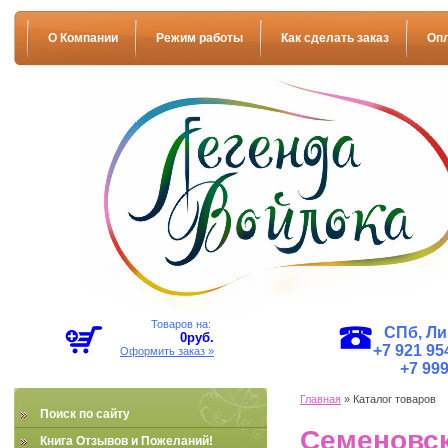
О Компании
Режим работы
Как сделать заказ
Оп
Товаров на:
СПб, Ли
0
руб.
+7 921 954
Оформить заказ »
+7 999
Главная
» Каталог товаров
Поиск по сайту
Семеновск
Книга Отзывов и Пожеланий!