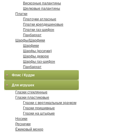
Вискозные палантины
Шелковые палантины
Платки
Платочки атласные
Платки крепдешиновые
Платки газ-шифон
Панбархат
Шарфы/Шарфики
Шарфики
Шарфы (косички)
Шарфы деворе
Шарфы газ-шифон
Панбархат
Флис / Кудри
Для игрушек
Глазки стеклянные
Глазки пластиковые
Глазки с вертикальным зрачком
Глазки пришивные
Глазки на штырьке
Носики
Реснички
Ёжиковый мохер