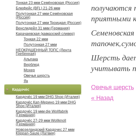
Тонкая 23 мкм Семёновская (Россия)
получаются 
Блюфейс (BFL) 21-26 мкм
Полутонкая 27 мкм Семёновская
приятными к
(Россия)
Полутонкая 27 мкм Троицкая (Россия)
Венслидейл 31 мкм (Германия)
Семеновска
Карачаевская (кавказский сливер)
Тонкая 22 мкм
тапочек,сумо
Полутонкая 27 мкм
НЕОКРАШЕННЫЙ ТОПС (Лента
Гребенная)
Шерсть дает
Альпака
Верблюд
учитывать п
Мохер
Овечья шерсть
Як
Овечья шерсть
Кардочёс
« Назад
Кардочёс 19 мкм DHG Shop (Италия)
Кардочёс Кап-Мерино 19 мкм DHG
Shop (Италия)
Кардочёс 19 мкм die Wollfabrik
(Германия)
Кардочёс 27-29 мкм Wollknoll
(Германия)
Новозеландский Кардочес 27 мкм
Klippan-Saule (Латвия)