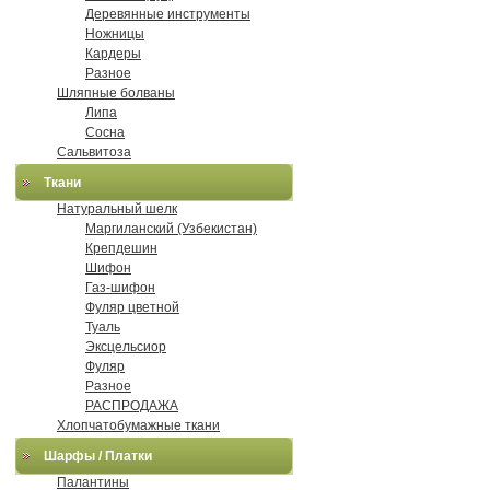
Деревянные инструменты
Ножницы
Кардеры
Разное
Шляпные болваны
Липа
Сосна
Сальвитоза
Ткани
Натуральный шелк
Маргиланский (Узбекистан)
Крепдешин
Шифон
Газ-шифон
Фуляр цветной
Туаль
Эксцельсиор
Фуляр
Разное
РАСПРОДАЖА
Хлопчатобумажные ткани
Шарфы / Платки
Палантины