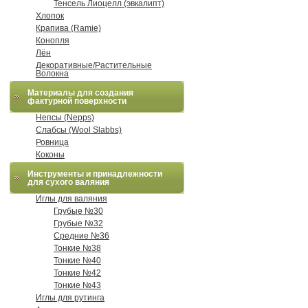
Тенсель Лиоцелл (эвкалипт)
Хлопок
Крапива (Ramie)
Конопля
Лён
Декоративные/Растительные
Волокна
Материалы для создания
фактурной поверхности
Непсы (Nepps)
Слабсы (Wool Slabbs)
Ровница
Коконы
Инструменты и принадлежности
для сухого валяния
Иглы для валяния
Грубые №30
Грубые №32
Средние №36
Тонкие №38
Тонкие №40
Тонкие №42
Тонкие №43
Иглы для рутинга