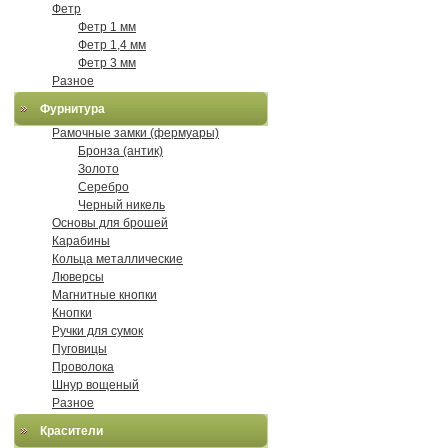
Фетр
Фетр 1 мм
Фетр 1,4 мм
Фетр 3 мм
Разное
Фурнитура
Рамочные замки (фермуары)
Бронза (антик)
Золото
Серебро
Черный никель
Основы для брошей
Карабины
Кольца металлические
Люверсы
Магнитные кнопки
Кнопки
Ручки для сумок
Пуговицы
Проволока
Шнур вощеный
Разное
Красители