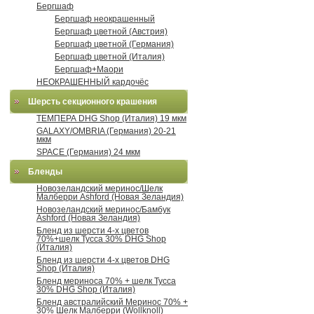
Бергшаф
Бергшаф неокрашенный
Бергшаф цветной (Австрия)
Бергшаф цветной (Германия)
Бергшаф цветной (Италия)
Бергшаф+Маори
НЕОКРАШЕННЫЙ кардочёс
Шерсть секционного крашения
ТЕМПЕРА DHG Shop (Италия) 19 мкм
GALAXY/OMBRIA (Германия) 20-21
мкм
SPACE (Германия) 24 мкм
Бленды
Новозеландский меринос/Шелк
Малберри Ashford (Новая Зеландия)
Новозеландский меринос/Бамбук
Ashford (Новая Зеландия)
Бленд из шерсти 4-х цветов
70%+шелк Тусса 30% DHG Shop
(Италия)
Бленд из шерсти 4-х цветов DHG
Shop (Италия)
Бленд мериноса 70% + шелк Тусса
30% DHG Shop (Италия)
Бленд австралийский Меринос 70% +
30% Шелк Малберри (Wollknoll)