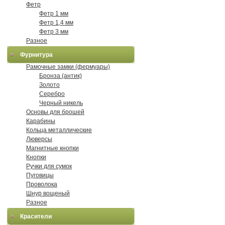
Фетр
Фетр 1 мм
Фетр 1,4 мм
Фетр 3 мм
Разное
Фурнитура
Рамочные замки (фермуары)
Бронза (антик)
Золото
Серебро
Черный никель
Основы для брошей
Карабины
Кольца металлические
Люверсы
Магнитные кнопки
Кнопки
Ручки для сумок
Пуговицы
Проволока
Шнур вощеный
Разное
Красители