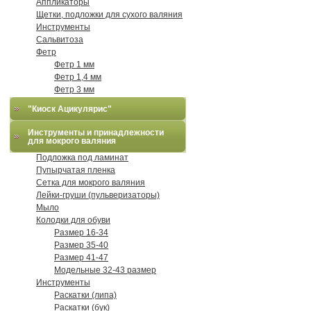
Аппликаторы
Щетки, подложки для сухого валяния
Инструменты
Сальвитоза
Фетр
Фетр 1 мм
Фетр 1,4 мм
Фетр 3 мм
"Киоск Ацикулярис"
Инструменты и принадлежности
для мокрого валяния
Подложка под ламинат
Пупырчатая пленка
Сетка для мокрого валяния
Лейки-груши (пульверизаторы)
Мыло
Колодки для обуви
Размер 16-34
Размер 35-40
Размер 41-47
Модельные 32-43 размер
Инструменты
Раскатки (липа)
Раскатки (бук)