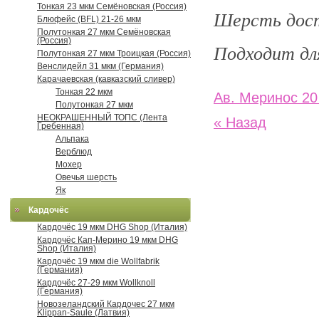
Тонкая 23 мкм Семёновская (Россия)
Шерсть дост
Блюфейс (BFL) 21-26 мкм
Полутонкая 27 мкм Семёновская
(Россия)
Подходит дл
Полутонкая 27 мкм Троицкая (Россия)
Венслидейл 31 мкм (Германия)
Карачаевская (кавказский сливер)
Тонкая 22 мкм
Ав. Меринос 20 
Полутонкая 27 мкм
НЕОКРАШЕННЫЙ ТОПС (Лента
« Назад
Гребенная)
Альпака
Верблюд
Мохер
Овечья шерсть
Як
Кардочёс
Кардочёс 19 мкм DHG Shop (Италия)
Кардочёс Кап-Мерино 19 мкм DHG
Shop (Италия)
Кардочёс 19 мкм die Wollfabrik
(Германия)
Кардочёс 27-29 мкм Wollknoll
(Германия)
Новозеландский Кардочес 27 мкм
Klippan-Saule (Латвия)