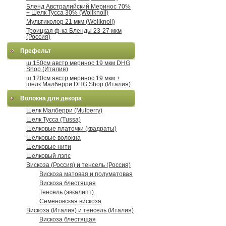
Бленд Австралийский Меринос 70%
+ Шелк Тусса 30% (Wollknoll)
Мультиколор 21 мкм (Wollknoll)
Троицкая ф-ка Бленды 23-27 мкм
(Россия)
Префельт
ш.150см австр.меринос 19 мкм DHG
Shop (Италия)
ш.120см австр.меринос 19 мкм +
шелк Малберри DHG Shop (Италия)
Волокна для декора
Шелк Малберри (Mulberry)
Шелк Тусса (Tussa)
Шелковые платочки (квадраты)
Шелковые волокна
Шелковые нити
Шелковый лэпс
Вискоза (Россия) и тенсель (Россия)
Вискоза матовая и полуматовая
Вискоза блестящая
Тенсель (эвкалипт)
Семёновская вискоза
Вискоза (Италия) и тенсель (Италия)
Вискоза блестящая