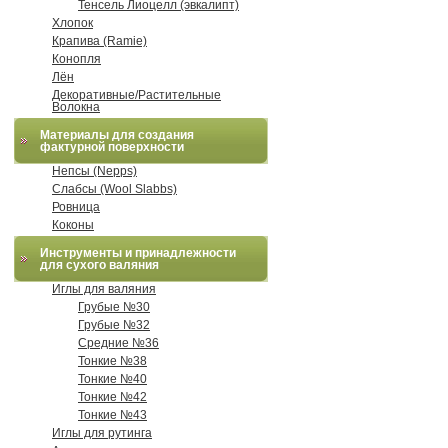
Тенсель Лиоцелл (эвкалипт)
Хлопок
Крапива (Ramie)
Конопля
Лён
Декоративные/Растительные
Волокна
Материалы для создания
фактурной поверхности
Непсы (Nepps)
Слабсы (Wool Slabbs)
Ровница
Коконы
Инструменты и принадлежности
для сухого валяния
Иглы для валяния
Грубые №30
Грубые №32
Средние №36
Тонкие №38
Тонкие №40
Тонкие №42
Тонкие №43
Иглы для рутинга