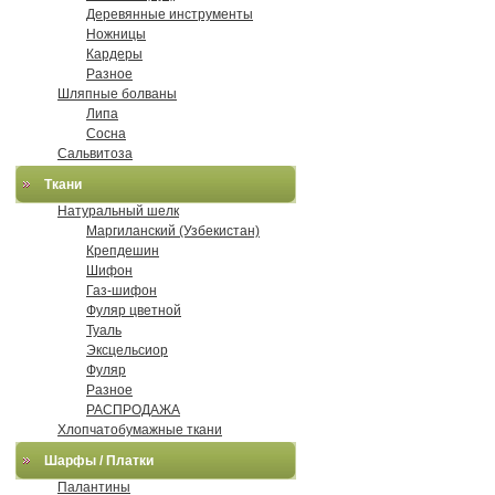
Деревянные инструменты
Ножницы
Кардеры
Разное
Шляпные болваны
Липа
Сосна
Сальвитоза
Ткани
Натуральный шелк
Маргиланский (Узбекистан)
Крепдешин
Шифон
Газ-шифон
Фуляр цветной
Туаль
Эксцельсиор
Фуляр
Разное
РАСПРОДАЖА
Хлопчатобумажные ткани
Шарфы / Платки
Палантины