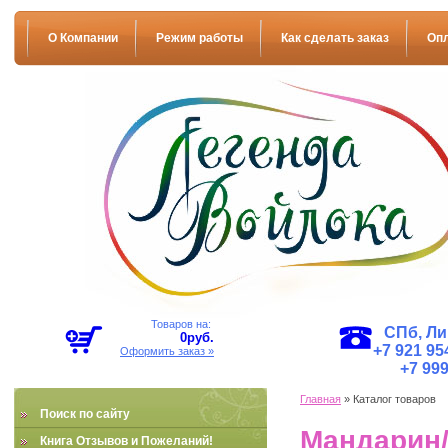
О Компании
Режим работы
Как сделать заказ
Оп
Товаров на:
СПб, Ли
0
руб.
+7 921 954
Оформить заказ »
+7 999
Главная
» Каталог товаров
Поиск по сайту
Мандарин/
Книга Отзывов и Пожеланий!