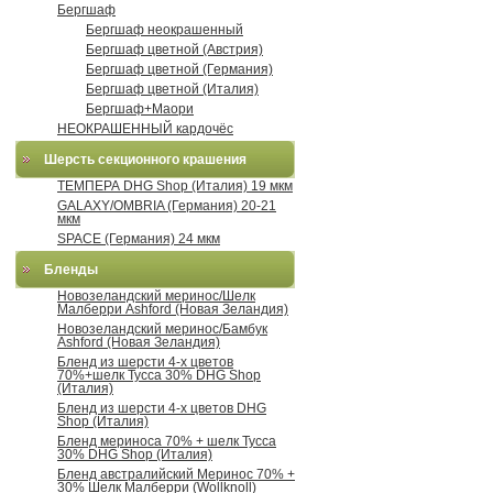
Бергшаф
Бергшаф неокрашенный
Бергшаф цветной (Австрия)
Бергшаф цветной (Германия)
Бергшаф цветной (Италия)
Бергшаф+Маори
НЕОКРАШЕННЫЙ кардочёс
Шерсть секционного крашения
ТЕМПЕРА DHG Shop (Италия) 19 мкм
GALAXY/OMBRIA (Германия) 20-21
мкм
SPACE (Германия) 24 мкм
Бленды
Новозеландский меринос/Шелк
Малберри Ashford (Новая Зеландия)
Новозеландский меринос/Бамбук
Ashford (Новая Зеландия)
Бленд из шерсти 4-х цветов
70%+шелк Тусса 30% DHG Shop
(Италия)
Бленд из шерсти 4-х цветов DHG
Shop (Италия)
Бленд мериноса 70% + шелк Тусса
30% DHG Shop (Италия)
Бленд австралийский Меринос 70% +
30% Шелк Малберри (Wollknoll)