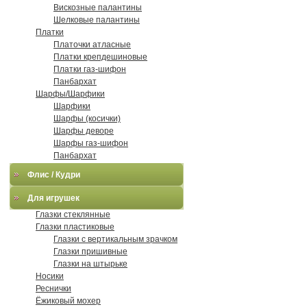
Вискозные палантины
Шелковые палантины
Платки
Платочки атласные
Платки крепдешиновые
Платки газ-шифон
Панбархат
Шарфы/Шарфики
Шарфики
Шарфы (косички)
Шарфы деворе
Шарфы газ-шифон
Панбархат
Флис / Кудри
Для игрушек
Глазки стеклянные
Глазки пластиковые
Глазки с вертикальным зрачком
Глазки пришивные
Глазки на штырьке
Носики
Реснички
Ёжиковый мохер