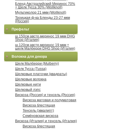
Бленд Австралийский Меринос 70%
+ Шелк Тусса 30% (Wollknoll)
Мультиколор 21 мкм (Wollknoll)
Троицкая ф-ка Бленды 23-27 мкм
(Россия)
Префельт
ш.150см австр.меринос 19 мкм DHG
Shop (Италия)
ш.120см австр.меринос 19 мкм +
шелк Малберри DHG Shop (Италия)
Волокна для декора
Шелк Малберри (Mulberry)
Шелк Тусса (Tussa)
Шелковые платочки (квадраты)
Шелковые волокна
Шелковые нити
Шелковый лэпс
Вискоза (Россия) и тенсель (Россия)
Вискоза матовая и полуматовая
Вискоза блестящая
Тенсель (эвкалипт)
Семёновская вискоза
Вискоза (Италия) и тенсель (Италия)
Вискоза блестящая