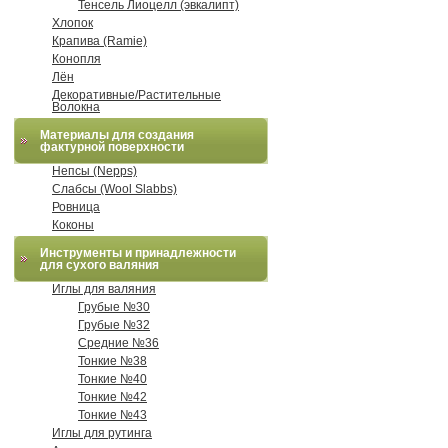
Тенсель Лиоцелл (эвкалипт)
Хлопок
Крапива (Ramie)
Конопля
Лён
Декоративные/Растительные
Волокна
Материалы для создания
фактурной поверхности
Непсы (Nepps)
Слабсы (Wool Slabbs)
Ровница
Коконы
Инструменты и принадлежности
для сухого валяния
Иглы для валяния
Грубые №30
Грубые №32
Средние №36
Тонкие №38
Тонкие №40
Тонкие №42
Тонкие №43
Иглы для рутинга