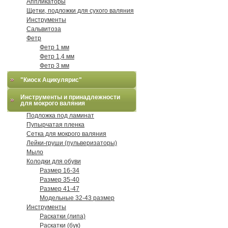
Аппликаторы
Щетки, подложки для сухого валяния
Инструменты
Сальвитоза
Фетр
Фетр 1 мм
Фетр 1,4 мм
Фетр 3 мм
"Киоск Ацикулярис"
Инструменты и принадлежности
для мокрого валяния
Подложка под ламинат
Пупырчатая пленка
Сетка для мокрого валяния
Лейки-груши (пульверизаторы)
Мыло
Колодки для обуви
Размер 16-34
Размер 35-40
Размер 41-47
Модельные 32-43 размер
Инструменты
Раскатки (липа)
Раскатки (бук)