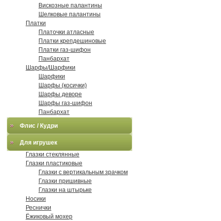
Вискозные палантины
Шелковые палантины
Платки
Платочки атласные
Платки крепдешиновые
Платки газ-шифон
Панбархат
Шарфы/Шарфики
Шарфики
Шарфы (косички)
Шарфы деворе
Шарфы газ-шифон
Панбархат
Флис / Кудри
Для игрушек
Глазки стеклянные
Глазки пластиковые
Глазки с вертикальным зрачком
Глазки пришивные
Глазки на штырьке
Носики
Реснички
Ёжиковый мохер