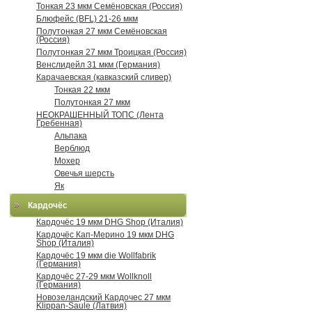
Тонкая 23 мкм Семёновская (Россия)
Блюфейс (BFL) 21-26 мкм
Полутонкая 27 мкм Семёновская
(Россия)
Полутонкая 27 мкм Троицкая (Россия)
Венслидейл 31 мкм (Германия)
Карачаевская (кавказский сливер)
Тонкая 22 мкм
Полутонкая 27 мкм
НЕОКРАШЕННЫЙ ТОПС (Лента
Гребенная)
Альпака
Верблюд
Мохер
Овечья шерсть
Як
Кардочёс
Кардочёс 19 мкм DHG Shop (Италия)
Кардочёс Кап-Мерино 19 мкм DHG
Shop (Италия)
Кардочёс 19 мкм die Wollfabrik
(Германия)
Кардочёс 27-29 мкм Wollknoll
(Германия)
Новозеландский Кардочес 27 мкм
Klippan-Saule (Латвия)