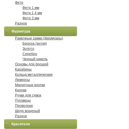
Фетр
Фетр 1 мм
Фетр 1,4 мм
Фетр 3 мм
Разное
Фурнитура
Рамочные замки (фермуары)
Бронза (антик)
Золото
Серебро
Черный никель
Основы для брошей
Карабины
Кольца металлические
Люверсы
Магнитные кнопки
Кнопки
Ручки для сумок
Пуговицы
Проволока
Шнур вощеный
Разное
Красители