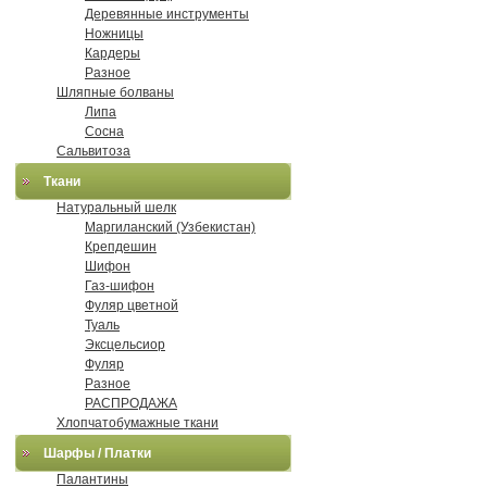
Деревянные инструменты
Ножницы
Кардеры
Разное
Шляпные болваны
Липа
Сосна
Сальвитоза
Ткани
Натуральный шелк
Маргиланский (Узбекистан)
Крепдешин
Шифон
Газ-шифон
Фуляр цветной
Туаль
Эксцельсиор
Фуляр
Разное
РАСПРОДАЖА
Хлопчатобумажные ткани
Шарфы / Платки
Палантины