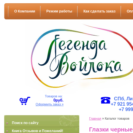
О Компании
Режим работы
Как сделать заказ
Оп
Товаров на:
СПб, Ли
0
руб.
+7 921 954
Оформить заказ »
+7 999
Главная
» Каталог товаров
Поиск по сайту
Глазки черные
Книга Отзывов и Пожеланий!