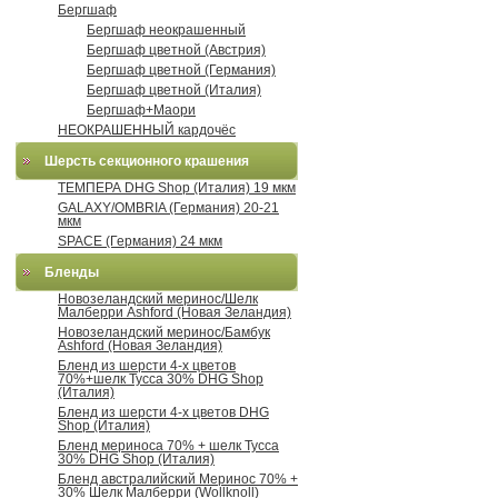
Бергшаф
Бергшаф неокрашенный
Бергшаф цветной (Австрия)
Бергшаф цветной (Германия)
Бергшаф цветной (Италия)
Бергшаф+Маори
НЕОКРАШЕННЫЙ кардочёс
Шерсть секционного крашения
ТЕМПЕРА DHG Shop (Италия) 19 мкм
GALAXY/OMBRIA (Германия) 20-21
мкм
SPACE (Германия) 24 мкм
Бленды
Новозеландский меринос/Шелк
Малберри Ashford (Новая Зеландия)
Новозеландский меринос/Бамбук
Ashford (Новая Зеландия)
Бленд из шерсти 4-х цветов
70%+шелк Тусса 30% DHG Shop
(Италия)
Бленд из шерсти 4-х цветов DHG
Shop (Италия)
Бленд мериноса 70% + шелк Тусса
30% DHG Shop (Италия)
Бленд австралийский Меринос 70% +
30% Шелк Малберри (Wollknoll)