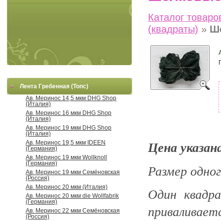
Каталог товаро
(квадраты)
»
Ш
Лента Гребенная (Топс)
Ав. Меринос 14,5 мкм DHG Shop
(Италия)
Ав. Меринос 16 мкм DHG Shop
(Италия)
Ав. Меринос 19 мкм DHG Shop
(Италия)
Цена указана
Ав. Меринос 19,5 мкм IDEEN
(Германия)
Ав. Меринос 19 мкм Wollknoll
(Германия)
Размер одног
Ав. Меринос 19 мкм Семёновская
(Россия)
Ав. Меринос 20 мкм (Италия)
Один квадр
Ав. Меринос 20 мкм die Wollfabrik
(Германия)
приваливае
Ав. Меринос 22 мкм Семёновская
(Россия)