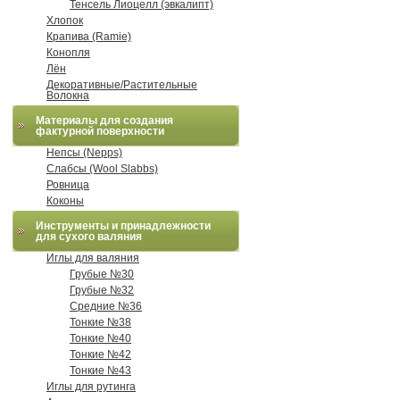
Тенсель Лиоцелл (эвкалипт)
Хлопок
Крапива (Ramie)
Конопля
Лён
Декоративные/Растительные
Волокна
Материалы для создания
фактурной поверхности
Непсы (Nepps)
Слабсы (Wool Slabbs)
Ровница
Коконы
Инструменты и принадлежности
для сухого валяния
Иглы для валяния
Грубые №30
Грубые №32
Средние №36
Тонкие №38
Тонкие №40
Тонкие №42
Тонкие №43
Иглы для рутинга