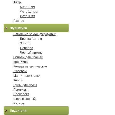
Фетр
Фетр 1 мм
Фетр 1,4 мм
Фетр 3 мм
Разное
Фурнитура
Рамочные замки (фермуары)
Бронза (антик)
Золото
Серебро
Черный никель
Основы для брошей
Карабины
Кольца металлические
Люверсы
Магнитные кнопки
Кнопки
Ручки для сумок
Пуговицы
Проволока
Шнур вощеный
Разное
Красители