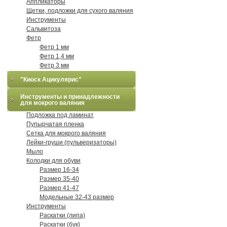
Аппликаторы
Щетки, подложки для сухого валяния
Инструменты
Сальвитоза
Фетр
Фетр 1 мм
Фетр 1,4 мм
Фетр 3 мм
"Киоск Ацикулярис"
Инструменты и принадлежности
для мокрого валяния
Подложка под ламинат
Пупырчатая пленка
Сетка для мокрого валяния
Лейки-груши (пульверизаторы)
Мыло
Колодки для обуви
Размер 16-34
Размер 35-40
Размер 41-47
Модельные 32-43 размер
Инструменты
Раскатки (липа)
Раскатки (бук)