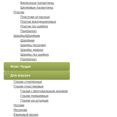
Вискозные палантины
Шелковые палантины
Платки
Платочки атласные
Платки крепдешиновые
Платки газ-шифон
Панбархат
Шарфы/Шарфики
Шарфики
Шарфы (косички)
Шарфы деворе
Шарфы газ-шифон
Панбархат
Флис / Кудри
Для игрушек
Глазки стеклянные
Глазки пластиковые
Глазки с вертикальным зрачком
Глазки пришивные
Глазки на штырьке
Носики
Реснички
Ёжиковый мохер