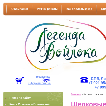
О Компании
Режим работы
Как сделать заказ
Оп
Товаров на:
СПб, Ли
0
руб.
+7 921 954
Оформить заказ »
+7 999
Главная
» Каталог товаров
Поиск по сайту
Шелковые
Книга Отзывов и Пожеланий!