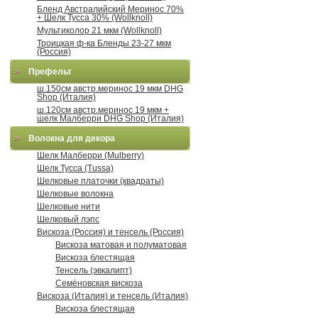
Бленд Австралийский Меринос 70%
+ Шелк Тусса 30% (Wollknoll)
Мультиколор 21 мкм (Wollknoll)
Троицкая ф-ка Бленды 23-27 мкм
(Россия)
Префельт
ш.150см австр.меринос 19 мкм DHG
Shop (Италия)
ш.120см австр.меринос 19 мкм +
шелк Малберри DHG Shop (Италия)
Волокна для декора
Шелк Малберри (Mulberry)
Шелк Тусса (Tussa)
Шелковые платочки (квадраты)
Шелковые волокна
Шелковые нити
Шелковый лэпс
Вискоза (Россия) и тенсель (Россия)
Вискоза матовая и полуматовая
Вискоза блестящая
Тенсель (эвкалипт)
Семёновская вискоза
Вискоза (Италия) и тенсель (Италия)
Вискоза блестящая