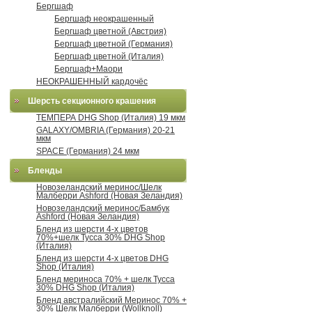
Бергшаф
Бергшаф неокрашенный
Бергшаф цветной (Австрия)
Бергшаф цветной (Германия)
Бергшаф цветной (Италия)
Бергшаф+Маори
НЕОКРАШЕННЫЙ кардочёс
Шерсть секционного крашения
ТЕМПЕРА DHG Shop (Италия) 19 мкм
GALAXY/OMBRIA (Германия) 20-21
мкм
SPACE (Германия) 24 мкм
Бленды
Новозеландский меринос/Шелк
Малберри Ashford (Новая Зеландия)
Новозеландский меринос/Бамбук
Ashford (Новая Зеландия)
Бленд из шерсти 4-х цветов
70%+шелк Тусса 30% DHG Shop
(Италия)
Бленд из шерсти 4-х цветов DHG
Shop (Италия)
Бленд мериноса 70% + шелк Тусса
30% DHG Shop (Италия)
Бленд австралийский Меринос 70% +
30% Шелк Малберри (Wollknoll)