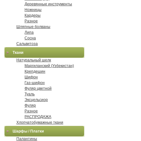
Деревянные инструменты
Ножницы
Кардеры
Разное
Шляпные болваны
Липа
Сосна
Сальвитоза
Ткани
Натуральный шелк
Маргиланский (Узбекистан)
Крепдешин
Шифон
Газ-шифон
Фуляр цветной
Туаль
Эксцельсиор
Фуляр
Разное
РАСПРОДАЖА
Хлопчатобумажные ткани
Шарфы / Платки
Палантины