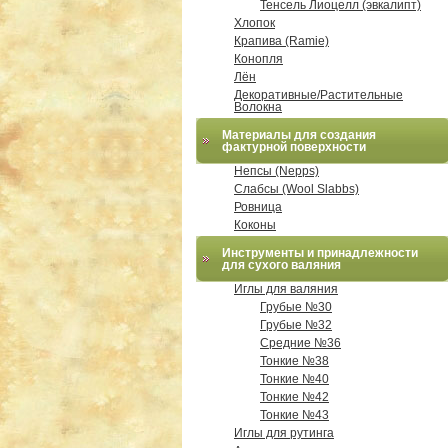
Тенсель Лиоцелл (эвкалипт)
Хлопок
Крапива (Ramie)
Конопля
Лён
Декоративные/Растительные
Волокна
Материалы для создания
фактурной поверхности
Непсы (Nepps)
Слабсы (Wool Slabbs)
Ровница
Коконы
Инструменты и принадлежности
для сухого валяния
Иглы для валяния
Грубые №30
Грубые №32
Средние №36
Тонкие №38
Тонкие №40
Тонкие №42
Тонкие №43
Иглы для рутинга