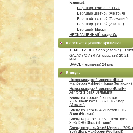
Бергшаф
Бергшаф неокрашенный
Бергшаф цветной (Австрия)
Бергшаф цветной (Германия)
Бергшаф цветной (Италия)
Бергшаф+Маори
НЕОКРАШЕННЫЙ кардочёс
Шерсть секционного крашения
ТЕМПЕРА DHG Shop (Италия) 19 мкм
GALAXY/OMBRIA (Германия) 20-21
мкм
SPACE (Германия) 24 мкм
Бленды
Новозеландский меринос/Шелк
Малберри Ashford (Новая Зеландия)
Новозеландский меринос/Бамбук
Ashford (Новая Зеландия)
Бленд из шерсти 4-х цветов
70%+шелк Тусса 30% DHG Shop
(Италия)
Бленд из шерсти 4-х цветов DHG
Shop (Италия)
Бленд мериноса 70% + шелк Тусса
30% DHG Shop (Италия)
Бленд австралийский Меринос 70% 
30% Шелк Малберри (Wollknoll)