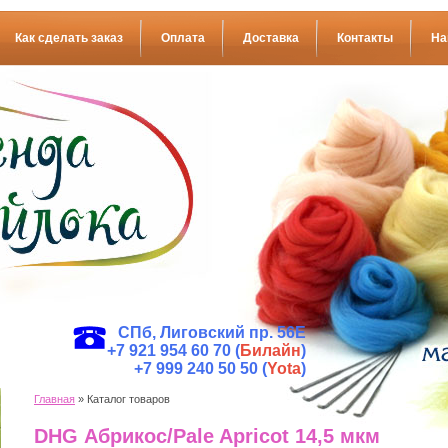
Как сделать заказ
Оплата
Доставка
Контакты
На
СПб, Лиговский пр. 56Е
+7 921 954 60 70 (
Билайн
)
+7 999 240 50 50 (
Yota
)
Главная
» Каталог товаров
DHG Абрикос/Pale Apricot 14,5 мкм