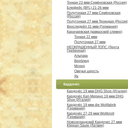
Тонкая 23 мкм Семёновская (Россия)
Блюфейс (BFL) 21-26 мкм
Полутонкая 27 мкм Семёновская
(Россия)
Полутонкая 27 мкм Троицкая (Россия
Венслидейл 31 мкм (Германия)
Карачаевская (кавказский сливер)
Тонкая 22 мкм
Полутонкая 27 мкм
НЕОКРАШЕННЫЙ ТОПС (Лента
Гребенная)
Альпака
Верблюд
Мохер
Овечья шерсть
Як
Кардочёс
Кардочёс 19 мкм DHG Shop (Италия)
Кардочёс Кап-Мерино 19 мкм DHG
Shop (Италия)
Кардочёс 19 мкм die Wollfabrik
(Германия)
Кардочёс 27-29 мкм Wollknoll
(Германия)
Новозеландский Кардочес 27 мкм
Klippan-Saule (Латвия)