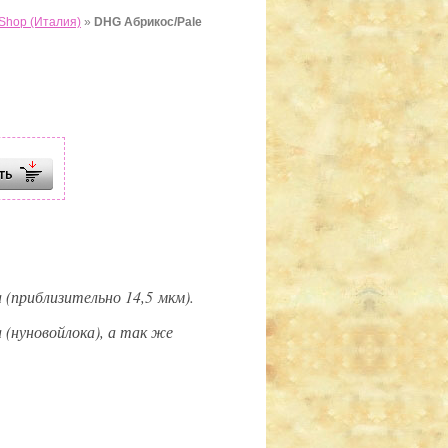
Shop (Италия)
»
DHG Абрикос/Pale
(приблизительно 14,5 мкм).
 (нуновойлока), а так же