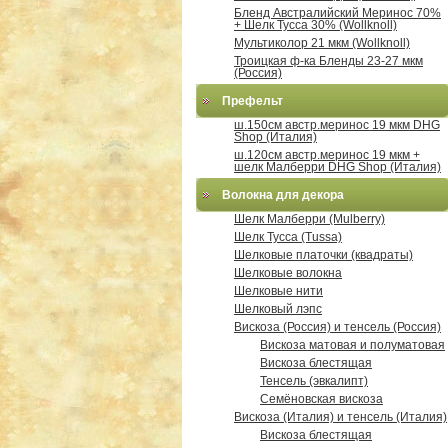
Бленд Австралийский Меринос 70%
+ Шелк Тусса 30% (Wollknoll)
Мультиколор 21 мкм (Wollknoll)
Троицкая ф-ка Бленды 23-27 мкм
(Россия)
Префельт
ш.150см австр.меринос 19 мкм DHG
Shop (Италия)
ш.120см австр.меринос 19 мкм +
шелк Малберри DHG Shop (Италия)
Волокна для декора
Шелк Малберри (Mulberry)
Шелк Тусса (Tussa)
Шелковые платочки (квадраты)
Шелковые волокна
Шелковые нити
Шелковый лэпс
Вискоза (Россия) и тенсель (Россия)
Вискоза матовая и полуматовая
Вискоза блестящая
Тенсель (эвкалипт)
Семёновская вискоза
Вискоза (Италия) и тенсель (Италия)
Вискоза блестящая