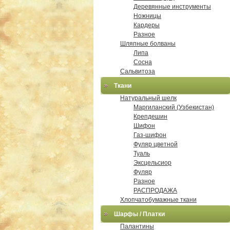
Деревянные инструменты
Ножницы
Кардеры
Разное
Шляпные болваны
Липа
Сосна
Сальвитоза
Ткани
Натуральный шелк
Маргиланский (Узбекистан)
Крепдешин
Шифон
Газ-шифон
Фуляр цветной
Туаль
Эксцельсиор
Фуляр
Разное
РАСПРОДАЖА
Хлопчатобумажные ткани
Шарфы / Платки
Палантины