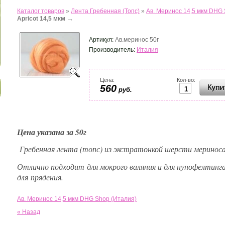
Каталог товаров
»
Лента Гребенная (Топс)
»
Ав. Меринос 14,5 мкм DHG 
→
Apricot 14,5 мкм
Артикул:
Ав.меринос 50г
Производитель:
Италия
Цена:
Кол-во:
560
руб.
Цена указана за 50г
Гребенная лента (топс) из экстратонкой шерсти мериноса 
Отлично подходит
для мокрого валяния и для нунофелтинга
для
прядения.
Ав. Меринос 14,5 мкм DHG Shop (Италия)
« Назад