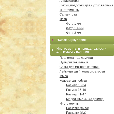
Аппликаторы
Щетки, подложки для сухого валяния
Инструменты
Сальвитоза
Фетр
Фетр 1 мм
Фетр 1,4 мм
Фетр 3 мм
"Киоск Ацикулярис"
Инструменты и принадлежности
для мокрого валяния
Подложка под ламинат
Пупырчатая пленка
Сетка для мокрого валяния
Лейки-груши (пульверизаторы)
Мыло
Колодки для обуви
Размер 16-34
Размер 35-40
Размер 41-47
Модельные 32-43 размер
Инструменты
Раскатки (липа)
Раскатки (бук)