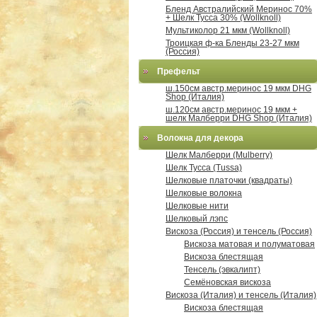
Бленд Австралийский Меринос 70%
+ Шелк Тусса 30% (Wollknoll)
Мультиколор 21 мкм (Wollknoll)
Троицкая ф-ка Бленды 23-27 мкм
(Россия)
Префельт
ш.150см австр.меринос 19 мкм DHG
Shop (Италия)
ш.120см австр.меринос 19 мкм +
шелк Малберри DHG Shop (Италия)
Волокна для декора
Шелк Малберри (Mulberry)
Шелк Тусса (Tussa)
Шелковые платочки (квадраты)
Шелковые волокна
Шелковые нити
Шелковый лэпс
Вискоза (Россия) и тенсель (Россия)
Вискоза матовая и полуматовая
Вискоза блестящая
Тенсель (эвкалипт)
Семёновская вискоза
Вискоза (Италия) и тенсель (Италия)
Вискоза блестящая