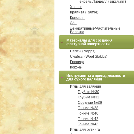
Тенсель Лиоцелл (эвкалипт)
Хлопок
Крапива (Ramie)
Конопля
Лён
Декоративные/Растительные
Волокна
Материалы для создания
фактурной поверхности
Непсы (Nepps)
Слабсы (Wool Slabbs)
Ровница
Коконы
Инструменты и принадлежности
для сухого валяния
Иглы для валяния
Грубые №30
Грубые №32
Средние №36
Тонкие №38
Тонкие №40
Тонкие №42
Тонкие №43
Иглы для рутинга