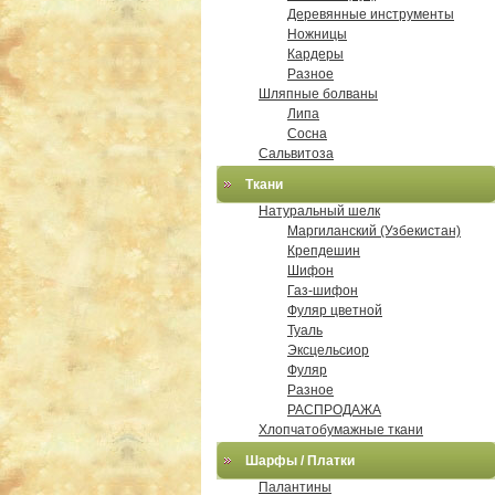
Деревянные инструменты
Ножницы
Кардеры
Разное
Шляпные болваны
Липа
Сосна
Сальвитоза
Ткани
Натуральный шелк
Маргиланский (Узбекистан)
Крепдешин
Шифон
Газ-шифон
Фуляр цветной
Туаль
Эксцельсиор
Фуляр
Разное
РАСПРОДАЖА
Хлопчатобумажные ткани
Шарфы / Платки
Палантины