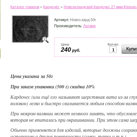
Каталог товаров
»
Кардочёс
»
Новозеландский Кардочес 27 мкм Klippan-
Артикул:
Новоз.кард.50г
Производитель:
Латвия
Цена:
Кол-во:
240
руб.
Цена указана за 50г
При заказе упаковки (500 г) скидка 10%
Кардочес (или ещё его называют шерстяная вата из-за сп
волокон) легко и быстро сваливается любым способом валян
При мокром валянии может немного линять, что обусловле
которая не впиталась при окрашивании. При этом сама ш
Обычно применяется для изделий, которые должны сохран
истиранию о другие поверхности (сумки, тапки и т.п.)