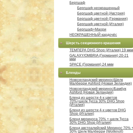
Бергшаф
Бергшаф неокрашенный
Бергшаф цветной (Австрия)
Бергшаф цветной (Германия)
Бергшаф цветной (Италия)
Бергшаф+Маори
НЕОКРАШЕННЫЙ кардочёс
Шерсть секционного крашения
ТЕМПЕРА DHG Shop (Италия) 19 мкм
GALAXY/OMBRIA (Германия) 20-21
мкм
SPACE (Германия) 24 мкм
Бленды
Новозеландский меринос/Шелк
Малберри Ashford (Новая Зеландия)
Новозеландский меринос/Бамбук
Ashford (Новая Зеландия)
Бленд из шерсти 4-х цветов
70%+шелк Тусса 30% DHG Shop
(Италия)
Бленд из шерсти 4-х цветов DHG
Shop (Италия)
Бленд мериноса 70% + шелк Тусса
30% DHG Shop (Италия)
Бленд австралийский Меринос 70% 
30% Шелк Малберри (Wollknoll)