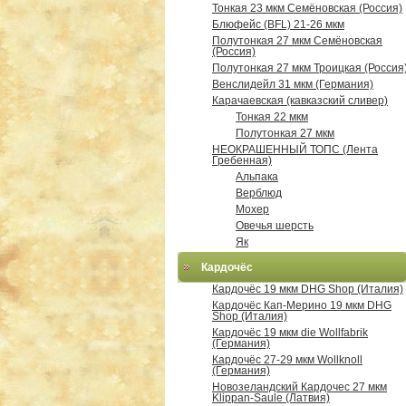
Тонкая 23 мкм Семёновская (Россия)
Блюфейс (BFL) 21-26 мкм
Полутонкая 27 мкм Семёновская
(Россия)
Полутонкая 27 мкм Троицкая (Россия
Венслидейл 31 мкм (Германия)
Карачаевская (кавказский сливер)
Тонкая 22 мкм
Полутонкая 27 мкм
НЕОКРАШЕННЫЙ ТОПС (Лента
Гребенная)
Альпака
Верблюд
Мохер
Овечья шерсть
Як
Кардочёс
Кардочёс 19 мкм DHG Shop (Италия)
Кардочёс Кап-Мерино 19 мкм DHG
Shop (Италия)
Кардочёс 19 мкм die Wollfabrik
(Германия)
Кардочёс 27-29 мкм Wollknoll
(Германия)
Новозеландский Кардочес 27 мкм
Klippan-Saule (Латвия)