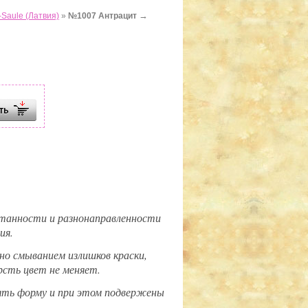
→
Saule (Латвия)
»
№1007 Антрацит
утанности и разнонаправленности
ия.
но смыванием излишков краски,
ерсть цвет не меняет.
ять форму и при этом подвержены