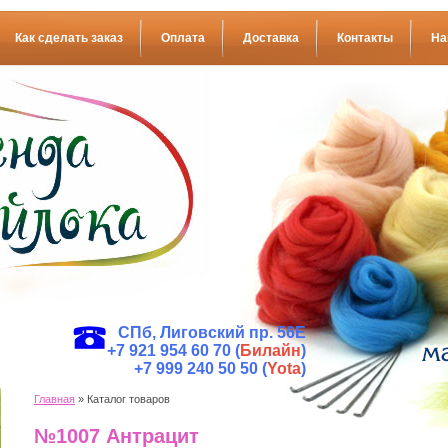
Как сделать заказ
Оплата
Доставка
Контакты
На
СПб, Лиговский пр. 56Е
+7 921 954 60 70 (
Билайн
)
+7 999 240 50 50 (
Yota
)
Главная
» Каталог товаров
№1007 Антрацит