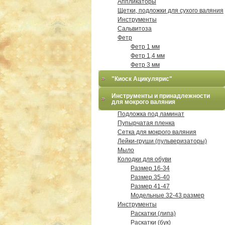
Аппликаторы
Щетки, подложки для сухого валяния
Инструменты
Сальвитоза
Фетр
Фетр 1 мм
Фетр 1,4 мм
Фетр 3 мм
"Киоск Ацикулярис"
Инструменты и принадлежности
для мокрого валяния
Подложка под ламинат
Пупырчатая пленка
Сетка для мокрого валяния
Лейки-груши (пульверизаторы)
Мыло
Колодки для обуви
Размер 16-34
Размер 35-40
Размер 41-47
Модельные 32-43 размер
Инструменты
Раскатки (липа)
Раскатки (бук)